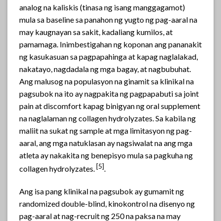
analog na kaliskis (tinasa ng isang manggagamot)
mula sa baseline sa panahon ng yugto ng pag-aaral na
may kaugnayan sa sakit, kadaliang kumilos, at
pamamaga. Inimbestigahan ng koponan ang pananakit
ng kasukasuan sa pagpapahinga at kapag naglalakad,
nakatayo, nagdadala ng mga bagay, at nagbubuhat.
Ang malusog na populasyon na ginamit sa klinikal na
pagsubok na ito ay nagpakita ng pagpapabuti sa joint
pain at discomfort kapag binigyan ng oral supplement
na naglalaman ng collagen hydrolyzates. Sa kabila ng
maliit na sukat ng sample at mga limitasyon ng pag-
aaral, ang mga natuklasan ay nagsiwalat na ang mga
atleta ay nakakita ng benepisyo mula sa pagkuha ng
[5]
collagen hydrolyzates.
.
Ang isa pang klinikal na pagsubok ay gumamit ng
randomized double-blind, kinokontrol na disenyo ng
pag-aaral at nag-recruit ng 250 na paksa na may