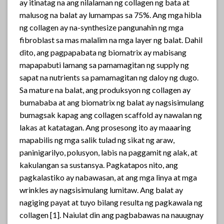
ay itinatag na ang nilalaman ng collagen ng bata at
malusog na balat ay lumampas sa 75%. Ang mga hibla
ng collagen ay na-synthesize pangunahin ng mga
fibroblast sa mas malalim na mga layer ng balat. Dahil
dito, ang pagpapabata ng biomatrix ay mabisang
mapapabuti lamang sa pamamagitan ng supply ng
sapat na nutrients sa pamamagitan ng daloy ng dugo.
Sa mature na balat, ang produksyon ng collagen ay
bumababa at ang biomatrix ng balat ay nagsisimulang
bumagsak kapag ang collagen scaffold ay nawalan ng
lakas at katatagan. Ang prosesong ito ay maaaring
mapabilis ng mga salik tulad ng sikat ng araw,
paninigarilyo, polusyon, labis na paggamit ng alak, at
kakulangan sa sustansya. Pagkatapos nito, ang
pagkalastiko ay nabawasan, at ang mga linya at mga
wrinkles ay nagsisimulang lumitaw. Ang balat ay
nagiging payat at tuyo bilang resulta ng pagkawala ng
collagen [1]. Naiulat din ang pagbabawas na nauugnay