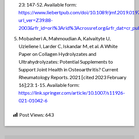
23: 147-52. Available form:
https://www.liebertpub.com/doi/10.1089/jmf.2019.019
url_ver=Z39.88-
2003&rfr_id=ori%3Arid%3Acrossref.org&rfr_dat=cr_
Mobasheri A, Mahmoudian A, Kalvaityte U,
Uzieliene I, Larder C, Iskandar M, et al. A White
Paper on Collagen Hydrolyzates and
Ultrahydrolyzates: Potential Supplements to
Support Joint Health in Osteoarthritis? Current
Rheumatology Reports. 2021 [cited 2023 February
16];23: 1-15. Available form:
https://link.springer.com/article/10.1007/s11926-
021-01042-6
Post Views:
643