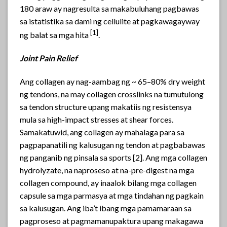
180 araw ay nagresulta sa makabuluhang pagbawas
sa istatistika sa dami ng cellulite at pagkawagayway
[
1]
ng balat sa mga hita
.
Joint Pain Relief
Ang collagen ay nag-aambag ng ~ 65–80% dry weight
ng tendons, na may collagen crosslinks na tumutulong
sa tendon structure upang makatiis ng resistensya
mula sa high-impact stresses at shear forces.
Samakatuwid, ang collagen ay mahalaga para sa
pagpapanatili ng kalusugan ng tendon at pagbabawas
ng panganib ng pinsala sa sports [2]. Ang mga collagen
hydrolyzate, na naproseso at na-pre-digest na mga
collagen compound, ay inaalok bilang mga collagen
capsule sa mga parmasya at mga tindahan ng pagkain
sa kalusugan. Ang iba’t ibang mga pamamaraan sa
pagproseso at pagmamanupaktura upang makagawa