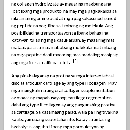
ng collagen hydrolyzate ay maaaring magbunga ng
iba’t ibang mga produkto, na may mga pagkakaiba sa
nilalaman ng amino acid at mga pagkakasunud-sunod
ng peptide na nag-iiba sa timbang ng molekula. Ang
posibilidad ng transportasyon sa ibang bahagi ng
katawan, tulad ng mga kasukasuan, ay maaaring mas
mataas para sa mas mababang molekular na timbang
na mga peptide dahil maaaring mas madaling masipsip
[
5]
ang mga ito sa maliit na bituka.
.
Ang pinakalaganap na protina sa mga intervertebral
disc at articular cartilage ay ang type II collagen. May
mga mungkahi na ang oral collagen supplementation
ay maaaring mapahusay ang cartilage regeneration
dahil ang type II collagen ay ang pangunahing protina
sa cartilage. Sa kasamaang palad, wala pa ring tiyak na
katibayan upang suportahan ito. Batay sa antas ng
hydrolysis, ang iba’t ibang mga pormulasyon ng