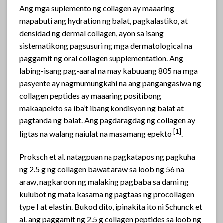
Ang mga suplemento ng collagen ay maaaring
mapabuti ang hydration ng balat, pagkalastiko, at
densidad ng dermal collagen, ayon sa isang
sistematikong pagsusuri ng mga dermatological na
paggamit ng oral collagen supplementation. Ang
labing-isang pag-aaral na may kabuuang 805 na mga
pasyente ay nagmumungkahi na ang pangangasiwa ng
collagen peptides ay maaaring positibong
makaapekto sa iba’t ibang kondisyon ng balat at
pagtanda ng balat. Ang pagdaragdag ng collagen ay
[1]
ligtas na walang naiulat na masamang epekto
.
Proksch et al. natagpuan na pagkatapos ng pagkuha
ng 2.5 g ng collagen bawat araw sa loob ng 56 na
araw, nagkaroon ng malaking pagbaba sa dami ng
kulubot ng mata kasama ng pagtaas ng procollagen
type I at elastin. Bukod dito, ipinakita ito ni Schunck et
al. ang paggamit ng 2.5 g collagen peptides sa loob ng