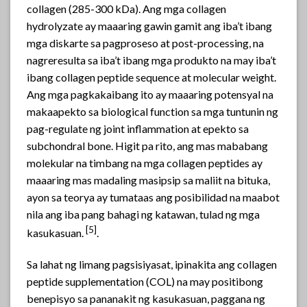
collagen (285-300 kDa). Ang mga collagen
hydrolyzate ay maaaring gawin gamit ang iba’t ibang
mga diskarte sa pagproseso at post-processing, na
nagreresulta sa iba’t ibang mga produkto na may iba’t
ibang collagen peptide sequence at molecular weight.
Ang mga pagkakaibang ito ay maaaring potensyal na
makaapekto sa biological function sa mga tuntunin ng
pag-regulate ng joint inflammation at epekto sa
subchondral bone. Higit pa rito, ang mas mababang
molekular na timbang na mga collagen peptides ay
maaaring mas madaling masipsip sa maliit na bituka,
ayon sa teorya ay tumataas ang posibilidad na maabot
nila ang iba pang bahagi ng katawan, tulad ng mga
[
5]
kasukasuan.
.
Sa lahat ng limang pagsisiyasat, ipinakita ang collagen
peptide supplementation (COL) na may positibong
benepisyo sa pananakit ng kasukasuan, paggana ng