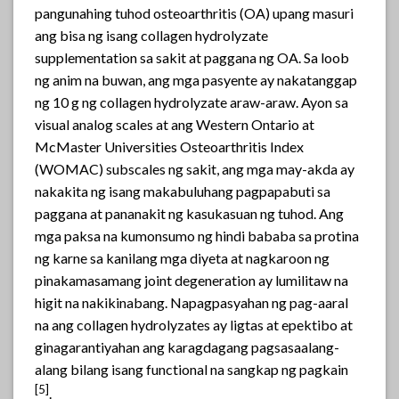
pangunahing tuhod osteoarthritis (OA) upang masuri
ang bisa ng isang collagen hydrolyzate
supplementation sa sakit at paggana ng OA. Sa loob
ng anim na buwan, ang mga pasyente ay nakatanggap
ng 10 g ng collagen hydrolyzate araw-araw. Ayon sa
visual analog scales at ang Western Ontario at
McMaster Universities Osteoarthritis Index
(WOMAC) subscales ng sakit, ang mga may-akda ay
nakakita ng isang makabuluhang pagpapabuti sa
paggana at pananakit ng kasukasuan ng tuhod. Ang
mga paksa na kumonsumo ng hindi bababa sa protina
ng karne sa kanilang mga diyeta at nagkaroon ng
pinakamasamang joint degeneration ay lumilitaw na
higit na nakikinabang. Napagpasyahan ng pag-aaral
na ang collagen hydrolyzates ay ligtas at epektibo at
ginagarantiyahan ang karagdagang pagsasaalang-
alang bilang isang functional na sangkap ng pagkain
[
5]
.