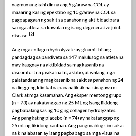
nagmumungkahi din na ang 5 g/araw na COL ay
maaaring kasing epektibo ng 10 g/araw na COL sa
pagpapagaan ng sakit sa panahon ng aktibidad para
sa mga atleta, sa kawalan ng isang degenerative joint
[2]
disease.
.
Ang mga collagen hydrolyzate ay ginamit bilang
pandagdag sa pandiyeta sa 147 malulusog na atleta na
may kaugnay na aktibidad sa magkasanib na
discomfort na pisikal na fit, aktibo, at walang mga
palatandaan ng magkasanib na sakit sa panahon ng 24
na linggong klinikal na pananaliksik na isinagawa ni
Clark at mga kasamahan. Ang eksperimentong grupo
(n = 73) ay nakatanggap ng 25 ML ng isang likidong
pagbabalangkas ng 10 g ng collagen hydrolyzates.
Ang pangkat ng placebo (n = 74) ay nakatanggap ng
25 mL ng likidong xanthan. Ang pangunahing sinusukat
na kinalabasan ay isang pagbabago sa mga visual na