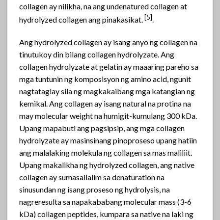
collagen ay nilikha, na ang undenatured collagen at
[
5]
hydrolyzed collagen ang pinakasikat.
.
Ang hydrolyzed collagen ay isang anyo ng collagen na
tinutukoy din bilang collagen hydrolyzate. Ang
collagen hydrolyzate at gelatin ay maaaring pareho sa
mga tuntunin ng komposisyon ng amino acid, ngunit
nagtataglay sila ng magkakaibang mga katangian ng
kemikal. Ang collagen ay isang natural na protina na
may molecular weight na humigit-kumulang 300 kDa.
Upang mapabuti ang pagsipsip, ang mga collagen
hydrolyzate ay masinsinang pinoproseso upang hatiin
ang malalaking molekula ng collagen sa mas maliliit.
Upang makalikha ng hydrolyzed collagen, ang native
collagen ay sumasailalim sa denaturation na
sinusundan ng isang proseso ng hydrolysis, na
nagreresulta sa napakababang molecular mass (3-6
kDa) collagen peptides, kumpara sa native na laki ng