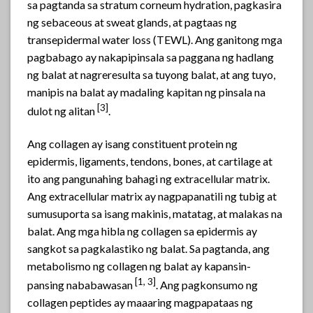
sa pagtanda sa stratum corneum hydration, pagkasira
ng sebaceous at sweat glands, at pagtaas ng
transepidermal water loss (TEWL). Ang ganitong mga
pagbabago ay nakapipinsala sa paggana ng hadlang
ng balat at nagreresulta sa tuyong balat, at ang tuyo,
manipis na balat ay madaling kapitan ng pinsala na
[3]
dulot ng alitan
.
Ang collagen ay isang constituent protein ng
epidermis, ligaments, tendons, bones, at cartilage at
ito ang pangunahing bahagi ng extracellular matrix.
Ang extracellular matrix ay nagpapanatili ng tubig at
sumusuporta sa isang makinis, matatag, at malakas na
balat. Ang mga hibla ng collagen sa epidermis ay
sangkot sa pagkalastiko ng balat. Sa pagtanda, ang
metabolismo ng collagen ng balat ay kapansin-
[1, 3]
pansing nababawasan
. Ang pagkonsumo ng
collagen peptides ay maaaring magpapataas ng