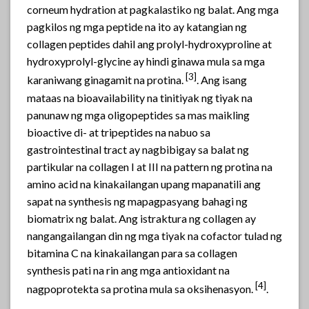
corneum hydration at pagkalastiko ng balat. Ang mga
pagkilos ng mga peptide na ito ay katangian ng
collagen peptides dahil ang prolyl-hydroxyproline at
hydroxyprolyl-glycine ay hindi ginawa mula sa mga
[
3]
karaniwang ginagamit na protina.
. Ang isang
mataas na bioavailability na tinitiyak ng tiyak na
panunaw ng mga oligopeptides sa mas maikling
bioactive di- at tripeptides na nabuo sa
gastrointestinal tract ay nagbibigay sa balat ng
partikular na collagen I at III na pattern ng protina na
amino acid na kinakailangan upang mapanatili ang
sapat na synthesis ng mapagpasyang bahagi ng
biomatrix ng balat. Ang istraktura ng collagen ay
nangangailangan din ng mga tiyak na cofactor tulad ng
bitamina C na kinakailangan para sa collagen
synthesis pati na rin ang mga antioxidant na
[4]
nagpoprotekta sa protina mula sa oksihenasyon.
.