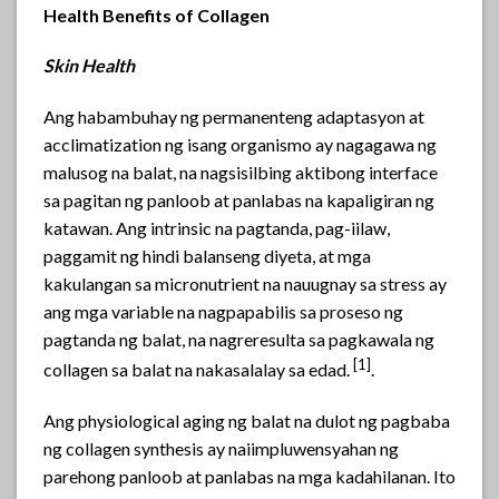
Health Benefits of Collagen
Skin Health
Ang habambuhay ng permanenteng adaptasyon at
acclimatization ng isang organismo ay nagagawa ng
malusog na balat, na nagsisilbing aktibong interface
sa pagitan ng panloob at panlabas na kapaligiran ng
katawan. Ang intrinsic na pagtanda, pag-iilaw,
paggamit ng hindi balanseng diyeta, at mga
kakulangan sa micronutrient na nauugnay sa stress ay
ang mga variable na nagpapabilis sa proseso ng
pagtanda ng balat, na nagreresulta sa pagkawala ng
[1]
collagen sa balat na nakasalalay sa edad.
.
Ang physiological aging ng balat na dulot ng pagbaba
ng collagen synthesis ay naiimpluwensyahan ng
parehong panloob at panlabas na mga kadahilanan. Ito