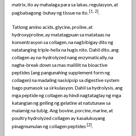
matrix, ito ay mahalaga para sa lakas, regulasyon, at
[
1, 2]
pagbabagong-buhay ng tissue na ito.
.
Tatlong amino acids, glycine, proline, at
hydroxyproline, ay matatagpuan sa matataas na
konsentrasyon sa collagen, na nagbibigay dito ng
natatanging triple-helix na hugis nito. Dahil dito, ang
collagen ay na-hydrolyzed nang enzymatically, na
nagha-break down sa mas maliliit na bioactive
peptides (ang pangunahing supplement form ng
collagen) na madaling nasisipsip sa digestive system
bago pumasok sa sirkulasyon. Dahil sa hydrolysis, ang
mga peptide ng collagen ay hindi nagtataglay ng mga
katangian ng gelling ng gelatine at natutunaw sa
malamig na tubig. Ang bovine, porcine, marine, at
poultry hydrolyzed collagen ay kasalukuyang
[2]
pinagmumulan ng collagen peptides
.