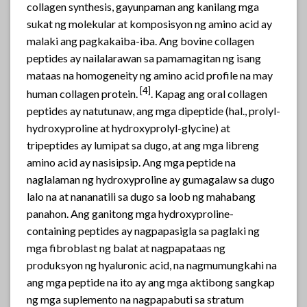
collagen synthesis, gayunpaman ang kanilang mga
sukat ng molekular at komposisyon ng amino acid ay
malaki ang pagkakaiba-iba. Ang bovine collagen
peptides ay nailalarawan sa pamamagitan ng isang
mataas na homogeneity ng amino acid profile na may
[4]
human collagen protein.
. Kapag ang oral collagen
peptides ay natutunaw, ang mga dipeptide (hal., prolyl-
hydroxyproline at hydroxyprolyl-glycine) at
tripeptides ay lumipat sa dugo, at ang mga libreng
amino acid ay nasisipsip. Ang mga peptide na
naglalaman ng hydroxyproline ay gumagalaw sa dugo
lalo na at nananatili sa dugo sa loob ng mahabang
panahon. Ang ganitong mga hydroxyproline-
containing peptides ay nagpapasigla sa paglaki ng
mga fibroblast ng balat at nagpapataas ng
produksyon ng hyaluronic acid, na nagmumungkahi na
ang mga peptide na ito ay ang mga aktibong sangkap
ng mga suplemento na nagpapabuti sa stratum