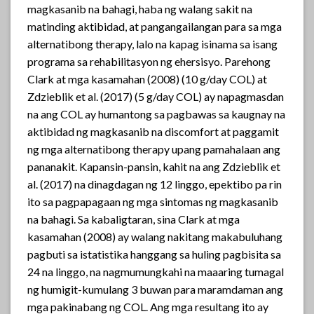
magkasanib na bahagi, haba ng walang sakit na
matinding aktibidad, at pangangailangan para sa mga
alternatibong therapy, lalo na kapag isinama sa isang
programa sa rehabilitasyon ng ehersisyo. Parehong
Clark at mga kasamahan (2008) (10 g/day COL) at
Zdzieblik et al. (2017) (5 g/day COL) ay napagmasdan
na ang COL ay humantong sa pagbawas sa kaugnay na
aktibidad ng magkasanib na discomfort at paggamit
ng mga alternatibong therapy upang pamahalaan ang
pananakit. Kapansin-pansin, kahit na ang Zdzieblik et
al. (2017) na dinagdagan ng 12 linggo, epektibo pa rin
ito sa pagpapagaan ng mga sintomas ng magkasanib
na bahagi. Sa kabaligtaran, sina Clark at mga
kasamahan (2008) ay walang nakitang makabuluhang
pagbuti sa istatistika hanggang sa huling pagbisita sa
24 na linggo, na nagmumungkahi na maaaring tumagal
ng humigit-kumulang 3 buwan para maramdaman ang
mga pakinabang ng COL. Ang mga resultang ito ay